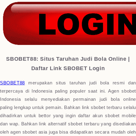
SBOBET88: Situs Taruhan Judi Bola Online |
Daftar Link SBOBET Login
SBOBET88
merupakan situs taruhan judi bola resmi dan
terpercaya di Indonesia paling populer saat ini. Agen sbobet
Indonesia selalu menyediakan permainan judi bola online
paling lengkap untuk pemain. Bahkan link sbobet terbaru selalu
dihadirkan untuk bettor yang ingin daftar akun sbobet mobile
dan wap. Bahkan link alternatif sbobet terbaru yang disediakan
oleh agen sbobet asia juga bisa didapatkan secara mudah oleh