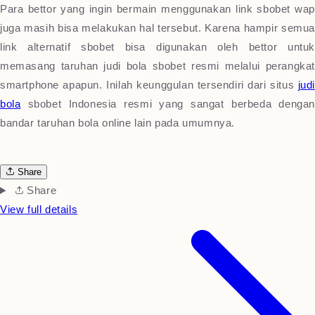
Para bettor yang ingin bermain menggunakan link sbobet wap
juga masih bisa melakukan hal tersebut. Karena hampir semua
link alternatif sbobet bisa digunakan oleh bettor untuk
memasang taruhan judi bola sbobet resmi melalui perangkat
smartphone apapun. Inilah keunggulan tersendiri dari situs
judi
bola
sbobet Indonesia resmi yang sangat berbeda dengan
bandar taruhan bola online lain pada umumnya.
Share
Share
View full details