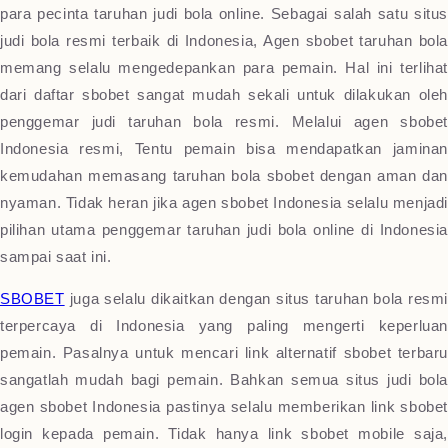
para pecinta taruhan judi bola online. Sebagai salah satu situs
judi bola resmi terbaik di Indonesia, Agen sbobet taruhan bola
memang selalu mengedepankan para pemain. Hal ini terlihat
dari daftar sbobet sangat mudah sekali untuk dilakukan oleh
penggemar judi taruhan bola resmi. Melalui agen sbobet
Indonesia resmi, Tentu pemain bisa mendapatkan jaminan
kemudahan memasang taruhan bola sbobet dengan aman dan
nyaman. Tidak heran jika agen sbobet Indonesia selalu menjadi
pilihan utama penggemar taruhan judi bola online di Indonesia
sampai saat ini.
SBOBET
juga selalu dikaitkan dengan situs taruhan bola resmi
terpercaya di Indonesia yang paling mengerti keperluan
pemain. Pasalnya untuk mencari link alternatif sbobet terbaru
sangatlah mudah bagi pemain. Bahkan semua situs judi bola
agen sbobet Indonesia pastinya selalu memberikan link sbobet
login kepada pemain. Tidak hanya link sbobet mobile saja,