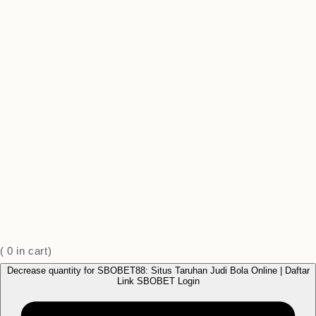
(
0
in cart)
Decrease quantity for SBOBET88: Situs Taruhan Judi Bola Online | Daftar
Link SBOBET Login